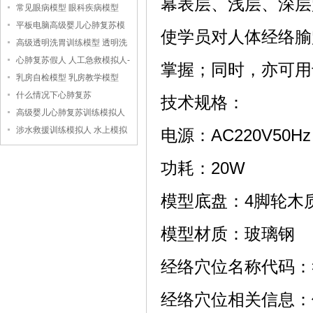
幕表层、浅层、深层
常见眼病模型 眼科疾病模型
平板电脑高级婴儿心肺复苏模
使学员对人体经络腧
拟人
高级透明洗胃训练模型 透明洗
胃模型
心肺复苏假人 人工急救模拟人-
掌握；同时，亦可用
-上海中弘科教公司
乳房自检模型 乳房教学模型
什么情况下心肺复苏
技术规格：
高级婴儿心肺复苏训练模拟人
（无线版），婴儿心肺复苏模
涉水救援训练模拟人 水上模拟
电源：AC220V50Hz
拟人
救援假人
功耗：20W
模型底盘：4脚轮木
模型材质：玻璃钢
经络穴位名称代码：符合
经络穴位相关信息：