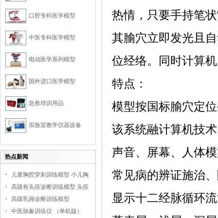
热情，只要手持笔状
口腔专科医学模型
其腧穴立即发光且自
中医专科医学模型
位经络。同时计算机
电动医学系列模型
特点：
国外进口医学模型
急救培训用品
模型按国标腧穴定位生
实验室教学仪器设备
该系统融计算机技术
声音、屏幕、人体模
热点新闻
常见病的辨证施治、
儿童胸腔穿刺训练模型 小儿胸
腔培训模型
高级有头疽诊断训练模型 头疽
显示十二经脉循环流
诊断教学模型
高级乳痈诊断训练模型
中医脉象训练仪 （单机版）