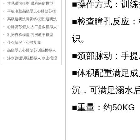
■操作方式：训练
常见眼病模型 眼科疾病模型
平板电脑高级婴儿心肺复苏模
■检查瞳孔反应
拟人
高级透明洗胃训练模型 透明洗
胃模型
心肺复苏假人 人工急救模拟人-
-上海中弘科教公司
乳房自检模型 乳房教学模型
识。
什么情况下心肺复苏
高级婴儿心肺复苏训练模拟人
■颈部脉动：手
（无线版），婴儿心肺复苏模
涉水救援训练模拟人 水上模拟
拟人
救援假人
■体积配重满足
沉，可满足溺水
■重量：约50KG