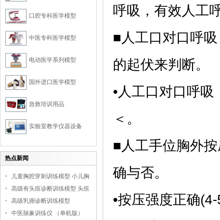
呼吸，有效人工
口腔专科医学模型
■人工口对口呼
中医专科医学模型
电动医学系列模型
的起伏来判断。
国外进口医学模型
•人工口对口呼吸（
急救培训用品
＜。
实验室教学仪器设备
■人工手位胸外
热点新闻
确与否。
儿童胸腔穿刺训练模型 小儿胸
腔培训模型
高级有头疽诊断训练模型 头疽
•按压强度正确(4-
诊断教学模型
高级乳痈诊断训练模型
中医脉象训练仪 （单机版）