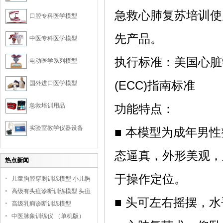
急救心肺复苏培训使
口腔专科医学模型
先产品。
中医专科医学模型
执行标准：美国心脏学
电动医学系列模型
(ECC)指南标准
国外进口医学模型
急救培训用品
功能特点：
实验室教学仪器设备
■ 本模型为成年男
态逼真，外形美观，
热点新闻
于操作定位。
儿童胸腔穿刺训练模型 小儿胸
腔培训模型
高级有头疽诊断训练模型 头疽
■ 头可左右摇摆，
诊断教学模型
高级乳痈诊断训练模型
中医脉象训练仪 （单机版）