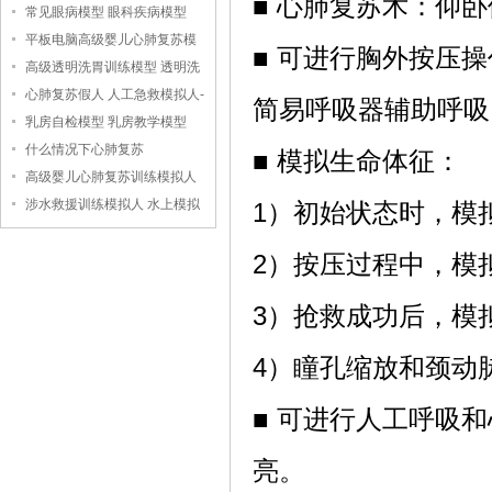
■ 心肺复苏术：仰
常见眼病模型 眼科疾病模型
平板电脑高级婴儿心肺复苏模
■ 可进行胸外按压
拟人
高级透明洗胃训练模型 透明洗
胃模型
心肺复苏假人 人工急救模拟人-
简易呼吸器辅助呼吸
-上海中弘科教公司
乳房自检模型 乳房教学模型
什么情况下心肺复苏
■ 模拟生命体征：
高级婴儿心肺复苏训练模拟人
（无线版），婴儿心肺复苏模
涉水救援训练模拟人 水上模拟
1）初始状态时，模
拟人
救援假人
2）按压过程中，模
3）抢救成功后，模
4）瞳孔缩放和颈动
■ 可进行人工呼吸
亮。