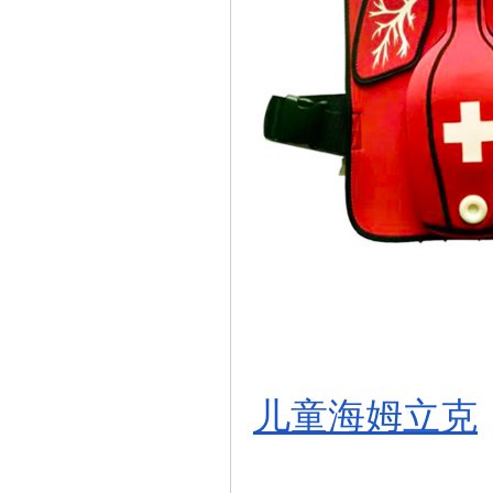
儿童海姆立克