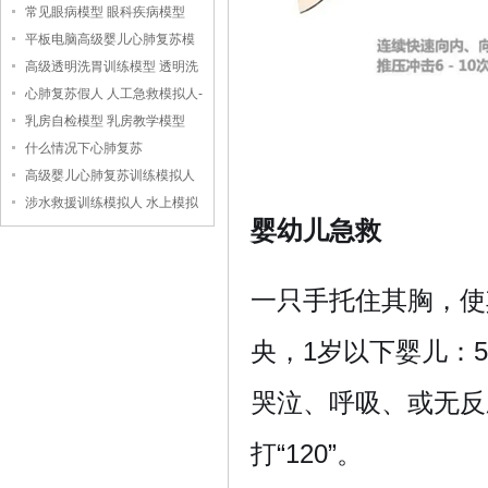
常见眼病模型 眼科疾病模型
平板电脑高级婴儿心肺复苏模
拟人
高级透明洗胃训练模型 透明洗
胃模型
心肺复苏假人 人工急救模拟人-
-上海中弘科教公司
乳房自检模型 乳房教学模型
什么情况下心肺复苏
高级婴儿心肺复苏训练模拟人
（无线版），婴儿心肺复苏模
涉水救援训练模拟人 水上模拟
婴幼儿急救
拟人
救援假人
一只手托住其胸，使
央，1岁以下婴儿：
哭泣、呼吸、或无反
打“120”。