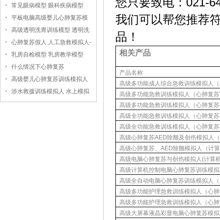
您只要致电：021-64049
常见眼病模型 眼科疾病模型
我们可以帮您推荐符
平板电脑高级婴儿心肺复苏模
拟人
高级透明洗胃训练模型 透明洗
品！
胃模型
心肺复苏假人 人工急救模拟人-
相关产品
-上海中弘科教公司
乳房自检模型 乳房教学模型
什么情况下心肺复苏
产
品
名
称
高级婴儿心肺复苏训练模拟人
高级多功能成人综合急救训练模拟人（A
（无线版），婴儿心肺复苏模
涉水救援训练模拟人 水上模拟
高级多功能急救训练模拟人（心肺复苏
拟人
救援假人
高级多功能急救训练模拟人（心肺复苏
高级全功能急救训练模拟人（心肺复苏
高级全功能急救训练模拟人（心肺复苏
高级心肺复苏
AED
除颤及创伤模拟人
高级心肺复苏、
AED
除颤模拟人（计
高级电脑心肺复苏与创伤模拟人
(
计算
高级计算机控制电脑心肺复苏训练模拟
高级全自动电脑心肺复苏训练模拟人（
高级多功能护理急救训练模拟人（心肺
高级多功能护理急救训练模拟人（心肺
高级大屏幕液晶彩显电脑心肺复苏模拟