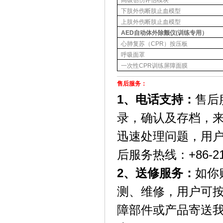
高级创伤评估模块
下肢外伤断肢止血模型
上肢外伤断肢止血模型
AED
自动体外除颤仪
(
训练专用）
心肺复苏（
CPR
）按压板
呼吸面罩
一次性
CPR
训练屏障面膜
售后服务：
1、电话支持：
售后
录，确认及存档，
迅速处理问题，用
后服务热线：+86-21-
2、送修服务：
如你
测、维修，用户可
障部件或产品寄送