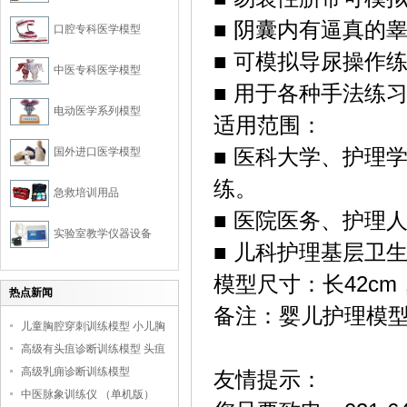
■ 阴囊内有逼真的
口腔专科医学模型
■ 可模拟导尿操作
中医专科医学模型
■ 用于各种手法练
电动医学系列模型
适用范围：
国外进口医学模型
■ 医科大学、护理
练。
急救培训用品
■ 医院医务、护理
实验室教学仪器设备
■ 儿科护理基层卫
模型尺寸：长42cm，
热点新闻
备注：婴儿护理模
儿童胸腔穿刺训练模型 小儿胸
腔培训模型
高级有头疽诊断训练模型 头疽
诊断教学模型
高级乳痈诊断训练模型
友情提示：
中医脉象训练仪 （单机版）